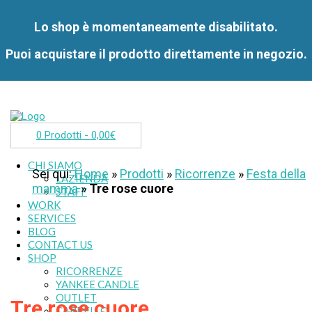
Lo shop è momentaneamente disabilitato.
Puoi acquistare il prodotto direttamente in negozio.
0 Prodotti -
0,00
€
CHI SIAMO
Sei qui:
Home
»
Prodotti
»
Ricorrenze
»
Festa della
L’AZIENDA
mamma
»
Tre rose cuore
STAFF
WORK
SERVICES
BLOG
CONTACT US
SHOP
RICORRENZE
YANKEE CANDLE
OUTLET
Tre rose cuore
CARRELLO