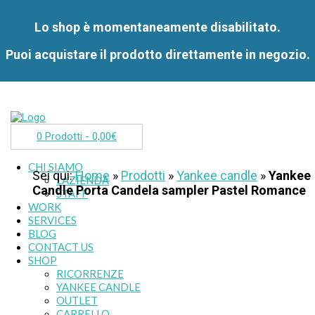
Lo shop è momentaneamente disabilitato.
Puoi acquistare il prodotto direttamente in negozio.
0 Prodotti -
0,00
€
CHI SIAMO
Sei qui:
Home
»
Prodotti
»
Yankee candle
»
Yankee
L’AZIENDA
Candle Porta Candela sampler Pastel Romance
STAFF
WORK
SERVICES
BLOG
CONTACT US
SHOP
RICORRENZE
YANKEE CANDLE
OUTLET
CARRELLO