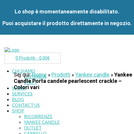
Lo shop è momentaneamente disabilitato.
Puoi acquistare il prodotto direttamente in negozio.
0 Prodotti -
0,00
€
CHI SIAMO
Sei qui:
Home
»
Prodotti
»
Yankee candle
»
Yankee
L’AZIENDA
Candle Porta candele pearlescent crackle –
STAFF
Colori vari
WORK
SERVICES
BLOG
CONTACT US
SHOP
RICORRENZE
YANKEE CANDLE
OUTLET
CARRELLO