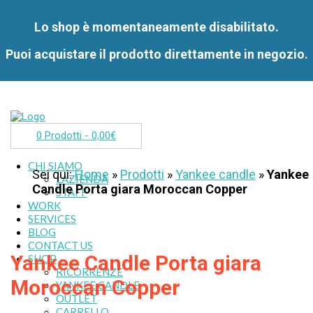
Lo shop è momentaneamente disabilitato.
Puoi acquistare il prodotto direttamente in negozio.
0 Prodotti -
0,00
€
CHI SIAMO
Sei qui:
Home
»
Prodotti
»
Yankee candle
»
Yankee
L’AZIENDA
Candle Porta giara Moroccan Copper
STAFF
WORK
SERVICES
BLOG
CONTACT US
Yankee Candle Porta giara
SHOP
RICORRENZE
Moroccan Copper
YANKEE CANDLE
OUTLET
CARRELLO