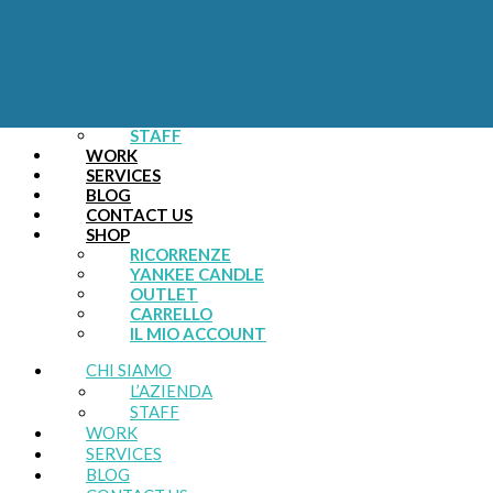
0 Prodotti -
0,00
€
CHI SIAMO
L’AZIENDA
STAFF
WORK
SERVICES
BLOG
CONTACT US
SHOP
RICORRENZE
YANKEE CANDLE
OUTLET
CARRELLO
IL MIO ACCOUNT
CHI SIAMO
L’AZIENDA
STAFF
WORK
SERVICES
BLOG